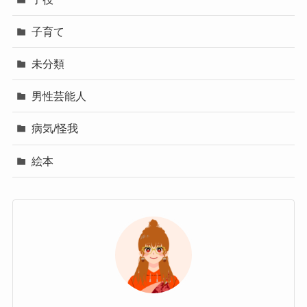
子育て
未分類
男性芸能人
病気/怪我
絵本