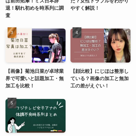
は前田拓摩！ミス日本辞
た？女性トラブルをわかり
退！馴れ初めを時系列に調
やすく解説！
査
【画像】菊池日菜が卓球業
【顔比較】にじほは整形し
界で可愛いと話題加工・無
ている？画像の加工と無加
加工を比較！
工の差がえぐい！