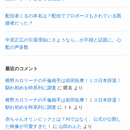
配信者くるの本名は？配信でプロポーズもされている既
婚者だった？
中居正広の引退理由にさようなら…が不穏と話題に。心
配の声多数
最近のコメント
椎野カロリーナの不倫相手は前田拓摩！ミス日本辞退！
馴れ初めを時系列に調査
に
匿名
より
椎野カロリーナの不倫相手は前田拓摩！ミス日本辞退！
馴れ初めを時系列に調査
に
ｔｋ
より
赤ちゃんオリンピックとは？AIではなく、公式が公開し
た映像が可愛すぎた！
に
山田れんた
より