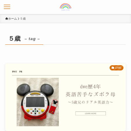
ホーム
５歳
５歳
– tag –
DWE